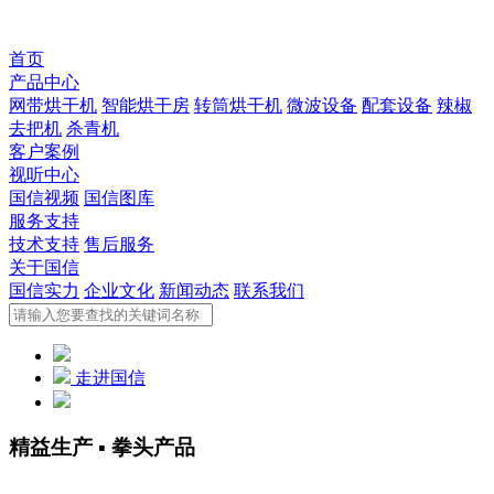
首页
产品中心
网带烘干机
智能烘干房
转筒烘干机
微波设备
配套设备
辣椒
去把机
杀青机
客户案例
视听中心
国信视频
国信图库
服务支持
技术支持
售后服务
关于国信
国信实力
企业文化
新闻动态
联系我们
走进国信
精益生产 ▪ 拳头产品