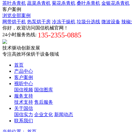
茶叶杀青机
蔬菜杀青机
菊花杀青机
桑叶杀青机
金银花杀青机
客户案例
浏览全部案例
网带烘干机
热泵烘干房
冷冻干燥机
垃圾分选线
微波设备
辣椒
你好，欢迎访问国信机械官网！
135-2355-0885
24小时服务热线:
技术驱动创新发展
专注高效环保烘干设备领域
首页
产品中心
客户案例
视听中心
国信视频
国信图库
服务支持
技术支持
售后服务
关于国信
国信实力
企业文化
新闻动态
联系我们
当前位置：
首页