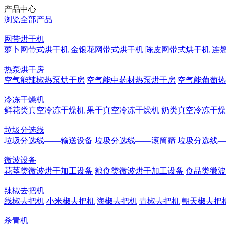
产品中心
浏览全部产品
网带烘干机
萝卜网带式烘干机
金银花网带式烘干机
陈皮网带式烘干机
连
热泵烘干房
空气能辣椒热泵烘干房
空气能中药材热泵烘干房
空气能葡萄热
冷冻干燥机
鲜花类真空冷冻干燥机
果干真空冷冻干燥机
奶类真空冷冻干燥
垃圾分选线
垃圾分选线——输送设备
垃圾分选线——滚筒筛
垃圾分选线—
微波设备
花茎类微波烘干加工设备
粮食类微波烘干加工设备
食品类微波
辣椒去把机
线椒去把机
小米椒去把机
海椒去把机
青椒去把机
朝天椒去把
杀青机