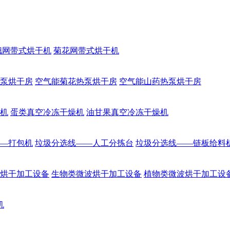
翘网带式烘干机
菊花网带式烘干机
泵烘干房
空气能菊花热泵烘干房
空气能山药热泵烘干房
机
蛋类真空冷冻干燥机
油甘果真空冷冻干燥机
—打包机
垃圾分选线——人工分拣台
垃圾分选线——链板给料
烘干加工设备
生物类微波烘干加工设备
植物类微波烘干加工设
机