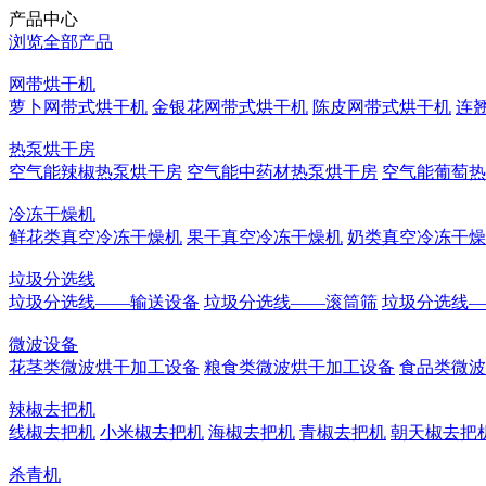
产品中心
浏览全部产品
网带烘干机
萝卜网带式烘干机
金银花网带式烘干机
陈皮网带式烘干机
连
热泵烘干房
空气能辣椒热泵烘干房
空气能中药材热泵烘干房
空气能葡萄热
冷冻干燥机
鲜花类真空冷冻干燥机
果干真空冷冻干燥机
奶类真空冷冻干燥
垃圾分选线
垃圾分选线——输送设备
垃圾分选线——滚筒筛
垃圾分选线—
微波设备
花茎类微波烘干加工设备
粮食类微波烘干加工设备
食品类微波
辣椒去把机
线椒去把机
小米椒去把机
海椒去把机
青椒去把机
朝天椒去把
杀青机