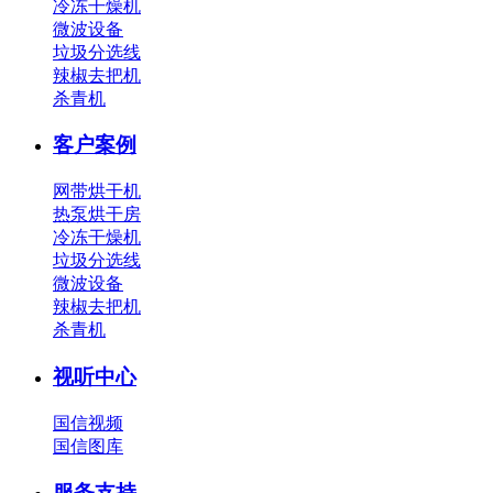
冷冻干燥机
微波设备
垃圾分选线
辣椒去把机
杀青机
客户案例
网带烘干机
热泵烘干房
冷冻干燥机
垃圾分选线
微波设备
辣椒去把机
杀青机
视听中心
国信视频
国信图库
服务支持