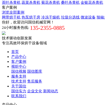
茶叶杀青机
蔬菜杀青机
菊花杀青机
桑叶杀青机
金银花杀青机
客户案例
浏览全部案例
网带烘干机
热泵烘干房
冷冻干燥机
垃圾分选线
微波设备
辣椒
你好，欢迎访问国信机械官网！
135-2355-0885
24小时服务热线:
技术驱动创新发展
专注高效环保烘干设备领域
首页
产品中心
客户案例
视听中心
国信视频
国信图库
服务支持
技术支持
售后服务
关于国信
国信实力
企业文化
新闻动态
联系我们
产品中心