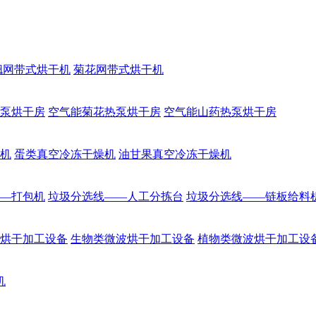
翘网带式烘干机
菊花网带式烘干机
泵烘干房
空气能菊花热泵烘干房
空气能山药热泵烘干房
机
蛋类真空冷冻干燥机
油甘果真空冷冻干燥机
—打包机
垃圾分选线——人工分拣台
垃圾分选线——链板给料
烘干加工设备
生物类微波烘干加工设备
植物类微波烘干加工设
机