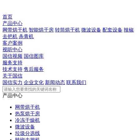
首页
产品中心
网带烘干机
智能烘干房
转筒烘干机
微波设备
配套设备
辣椒
去把机
杀青机
客户案例
视听中心
国信视频
国信图库
服务支持
技术支持
售后服务
关于国信
国信实力
企业文化
新闻动态
联系我们
产品中心
网带烘干机
热泵烘干房
冷冻干燥机
微波设备
垃圾分选线
辣椒去把机