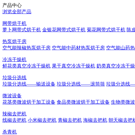
产品中心
浏览全部产品
网带烘干机
萝卜网带式烘干机
金银花网带式烘干机
菊花网带式烘干机
陈
热泵烘干房
空气能辣椒热泵烘干房
空气能中药材热泵烘干房
空气能山药热
冷冻干燥机
鲜花类真空冷冻干燥机
果干真空冷冻干燥机
奶类真空冷冻干燥
垃圾分选线
垃圾分选线——输送设备
垃圾分选线——滚筒筛
垃圾分选线—
微波设备
花茎类微波烘干加工设备
食品类微波烘干加工设备
生物类微波
辣椒去把机
线椒去把机
小米椒去把机
青椒去把机
海椒去把机
朝天椒去把
杀青机