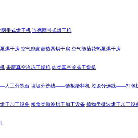
皮网带式烘干机
连翘网带式烘干机
泵烘干房
空气能菌菇热泵烘干房
空气能菊花热泵烘干房
机
果蔬真空冷冻干燥机
肉类真空冷冻干燥机
—人工分拣台
垃圾分选线——链板给料机
垃圾分选线——打包
烘干加工设备
粮食类微波烘干加工设备
植物类微波烘干加工设
机