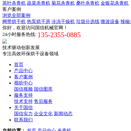
茶叶杀青机
蔬菜杀青机
菊花杀青机
桑叶杀青机
金银花杀青机
客户案例
浏览全部案例
网带烘干机
热泵烘干房
冷冻干燥机
垃圾分选线
微波设备
辣椒
你好，欢迎访问国信机械官网！
135-2355-0885
24小时服务热线:
技术驱动创新发展
专注高效环保烘干设备领域
首页
产品中心
客户案例
视听中心
国信视频
国信图库
服务支持
技术支持
售后服务
关于国信
国信实力
企业文化
新闻动态
联系我们
当前位置：
首页
产品中心
杀青机