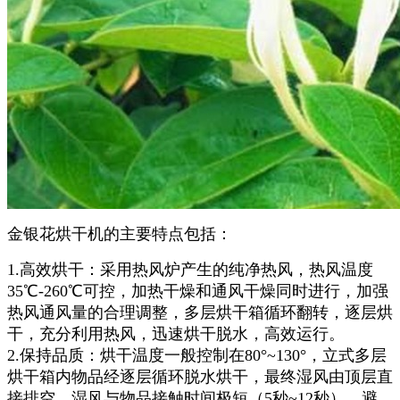
金银花烘干机的主要特点包括：
‌1.高效烘干‌：采用热风炉产生的纯净热风，热风温度
35℃-260℃可控，加热干燥和通风干燥同时进行，加强
热风通风量的合理调整，多层烘干箱循环翻转，逐层烘
干，充分利用热风，迅速烘干脱水，高效运行。
2.保持品质‌：烘干温度一般控制在80°~130°，立式多层
烘干箱内物品经逐层循环脱水烘干，最终湿风由顶层直
接排空，湿风与物品接触时间极短（5秒~12秒），避