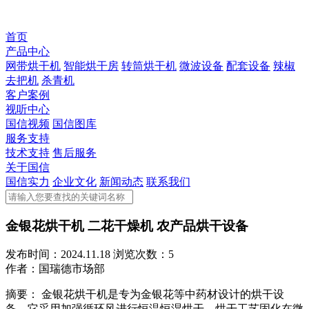
首页
产品中心
网带烘干机
智能烘干房
转筒烘干机
微波设备
配套设备
辣椒
去把机
杀青机
客户案例
视听中心
国信视频
国信图库
服务支持
技术支持
售后服务
关于国信
国信实力
企业文化
新闻动态
联系我们
金银花烘干机 二花干燥机 农产品烘干设备
发布时间：
2024.11.18
浏览次数：
5
作者：
国瑞德市场部
摘要：
金银花烘干机是专为金银花等中药材设计的烘干设
备。它采用加强循环风进行恒温恒湿烘干，烘干工艺固化在微