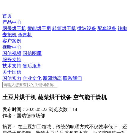
首页
产品中心
网带烘干机
智能烘干房
转筒烘干机
微波设备
配套设备
辣椒
去把机
杀青机
客户案例
视听中心
国信视频
国信图库
服务支持
技术支持
售后服务
关于国信
国信实力
企业文化
新闻动态
联系我们
土豆片烘干机 蔬菜烘干设备 空气能干燥机
发布时间：
2025.05.22
浏览次数：
14
作者：
国瑞德市场部
摘要：
在土豆加工领域，传统的晾晒方式不仅效率低下，还
易受天气影响，导致土豆片品质参差不齐。为了突破这一瓶